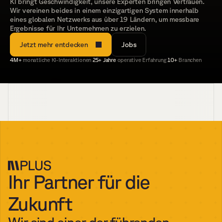
KI bringt Geschwindigkeit, unsere Experten bringen Vertrauen. 
Wir vereinen beides in einem einzigartigen System innerhalb 
eines globalen Netzwerks aus über 19 Ländern, um messbare 
Ergebnisse für Ihr Unternehmen zu erzielen.
Jetzt mehr entdecken
Jobs
4M+ 
monatliche KI-Interaktionen
|
25+ Jahre 
operative Erfahrung
|
10+ 
Branchen
Ihr Partner für die 
Zukunft
Wir sind einer der führenden 