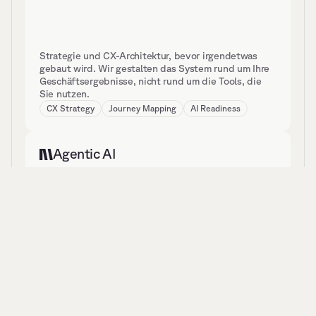
Strategie und CX-Architektur, bevor irgendetwas 
gebaut wird. Wir gestalten das System rund um Ihre 
Geschäftsergebnisse, nicht rund um die Tools, die 
Sie nutzen.
CX Strategy
Journey Mapping
AI Readiness
Agentic AI
Entwerfen, starten und steuern Sie Ihre KI-Agenten. 
Eine Plattform ohne Programmierbedarf, mit 
vollständiger Kontrolle über Ihre Prozesse.
AI Agents
AI Voice
Omnichannel Routing