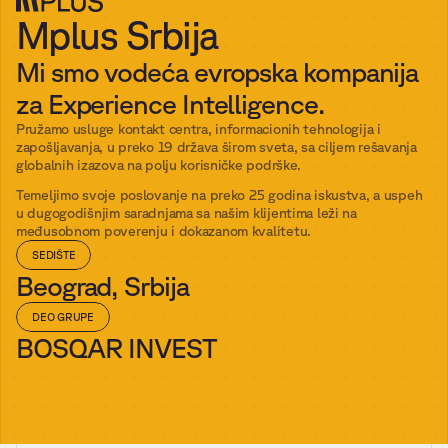
Mplus Srbija
Mi smo vodeća evropska kompanija 
za Experience Intelligence. 
Pružamo usluge kontakt centra, informacionih tehnologija i 
zapošljavanja, u preko 19 država širom sveta, sa ciljem rešavanja 
globalnih izazova na polju korisničke podrške. 
Temeljimo svoje poslovanje na preko 25 godina iskustva, a uspeh 
u dugogodišnjim saradnjama sa našim klijentima leži na 
međusobnom poverenju i dokazanom kvalitetu.
SEDIŠTE
Beograd, Srbija
DEO GRUPE
BOSQAR INVEST