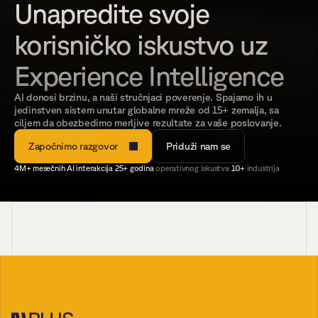
Unapredite svoje 
korisničko iskustvo uz 
Experience Intelligence
AI donosi brzinu, a naši stručnjaci poverenje. Spajamo ih u 
jedinstven sistem unutar globalne mreže od 15+ zemalja, sa 
ciljem da obezbedimo merljive rezultate za vaše poslovanje.
Započnimo razgovor
Priduži nam se
4M+ mesečnih AI interakcija
|
25+ godina 
operativnog iskustva
|
10+ 
industrija