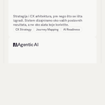
Strategija i CX arhitektura, pre nego što se išta 
izgradi. Sistem dizajniramo oko vaših poslovnih 
rezultata, a ne oko alata koje koristite.
CX Strategy
Journey Mapping
AI Readiness
Agentic AI
Dizajnirajte, pokrenite i upravljajte svojim AI 
agentima. Jedna platforma bez potrebe za 
programiranjem, uz potpunu kontrolu nad procesima.
AI Agents
AI Voice
Omnichannel Routing