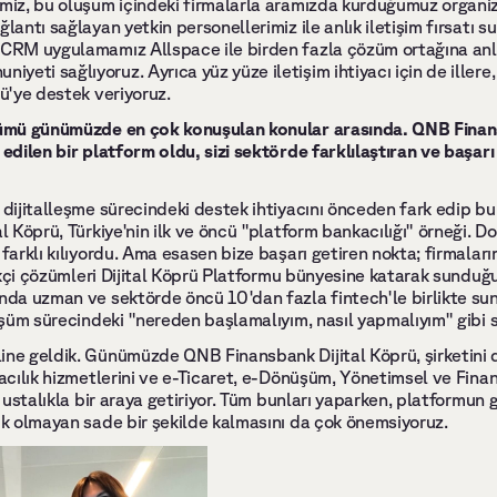
imiz, bu oluşum içindeki firmalarla aramızda kurduğumuz organiz
ğlantı sağlayan yetkin personellerimiz ile anlık iletişim fırsatı 
 CRM uygulamamız Allspace ile birden fazla çözüm ortağına anlık 
eti sağlıyoruz. Ayrıca yüz yüze iletişim ihtiyacı için de illere
rü'ye destek veriyoruz. 
üşümü günümüzde en çok konuşulan konular arasında. QNB Finans
 edilen bir platform oldu, sizi sektörde farklılaştıran ve başarı g
 dijitalleşme sürecindeki destek ihtiyacını önceden fark edip bu
l Köprü, Türkiye'nin ilk ve öncü "platform bankacılığı" örneği. Do
farklı kılıyordu. Ama esasen bize başarı getiren nokta; firmalarım
ilikçi çözümleri Dijital Köprü Platformu bünyesine katarak sunduğu
ında uzman ve sektörde öncü 10'dan fazla fintech'le birlikte 
nüşüm sürecindeki "nereden başlamalıyım, nasıl yapmalıyım" gibi so
ne geldik. Günümüzde QNB Finansbank Dijital Köprü, şirketini di
kacılık hizmetlerini ve e-Ticaret, e-Dönüşüm, Yönetimsel ve Finan
i ustalıkla bir araya getiriyor. Tüm bunları yaparken, platformun 
ık olmayan sade bir şekilde kalmasını da çok önemsiyoruz. 