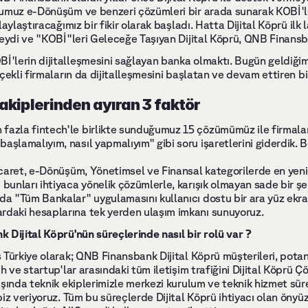
umuz e-Dönüşüm ve benzeri çözümleri bir arada sunarak KOBİ'ler
laylaştıracağımız bir fikir olarak başladı. Hatta Dijital Köprü ilk
eydi ve "KOBİ"leri Geleceğe Taşıyan Dijital Köprü, QNB Finansban
'lerin dijitalleşmesini sağlayan banka olmaktı. Bugün geldiği
çekli firmaların da dijitalleşmesini başlatan ve devam ettiren bi
rakiplerinden ayıran 3 faktör
fazla fintech'le birlikte sunduğumuz 15 çözümümüz ile firmaları
aşlamalıyım, nasıl yapmalıyım" gibi soru işaretlerini giderdik. 
Ticaret, e-Dönüşüm, Yönetimsel ve Finansal kategorilerde en yenilik
 bunları ihtiyaca yönelik çözümlerle, karışık olmayan sade bir şek
nda "Tüm Bankalar" uygulamasını kullanıcı dostu bir ara yüz ekra
rdaki hesaplarına tek yerden ulaşım imkanı sunuyoruz.
 Dijital Köprü'nün süreçlerinde nasıl bir rolü var ?
Türkiye olarak; QNB Finansbank Dijital Köprü müşterileri, potans
h ve startup'lar arasındaki tüm iletişim trafiğini Dijital Köprü 
şında teknik ekiplerimizle merkezi kurulum ve teknik hizmet sür
iz veriyoruz. Tüm bu süreçlerde Dijital Köprü ihtiyacı olan önyüz