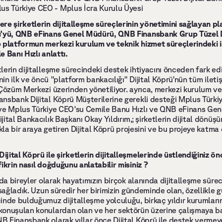
lus Türkiye CEO - Mplus İcra Kurulu Üyesi
re şirketlerin dijitalleşme süreçlerinin yönetimini sağlayan p
ü'yü, QNB eFinans Genel Müdürü, QNB Finansbank Grup Tüzel Dij
 platformun merkezi kurulum ve teknik hizmet süreçlerindeki i
 Banı Hızlı anlattı.
lerin dijitalleşme sürecindeki destek ihtiyacını önceden fark ed
nin ilk ve öncü "platform bankacılığı" Dijital Köprü'nün tüm iletiş
Çözüm Merkezi üzerinden yönetiliyor. ayrıca, merkezi kurulum ve
sbank Dijital Köprü Müşterilerine gerekli desteği Mplus Türkiye 
 ve Mplus Türkiye CEO'su Cemile Banu Hızlı ve QNB eFinans Ge
ital Bankacılık Başkanı Okay Yıldırım,; şirketlerin dijital dönüş
ıkla bir araya getiren Dijital Köprü projesini ve bu projeye katma 
ital Köprü ile şirketlerin dijitalleşmelerinde üstlendiğiniz önc
ikrin nasıl doğduğunu anlatabilir misiniz ?
da bireyler olarak hayatımızın birçok alanında dijitalleşme sürec
sağladık. Uzun süredir her birimizin gündeminde olan, özellikle gü
nde bulduğumuz dijitalleşme yolculuğu, birkaç yıldır kurumların 
onuşulan konulardan olan ve her sektörün üzerine çalışmaya başla
Finansbank olarak yıllar önce Dijital Köprü ile destek vermeye 