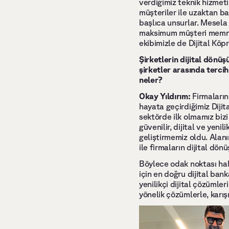
verdiğimiz teknik hizmet
müşteriler ile uzaktan ba
başlıca unsurlar. Mesela
maksimum müşteri memnuniy
ekibimizle de Dijital Köp
Şirketlerin dijital dön
şirketler arasında tercih
neler? 
Okay Yıldırım: 
Firmaların
hayata geçirdiğimiz Dijita
sektörde ilk olmamız bizi 
güvenilir, dijital ve yen
geliştirmemiz oldu. Alan
ile firmaların dijital dö
Böylece odak noktası hali
için en doğru dijital ban
yenilikçi dijital çözümler
yönelik çözümlerle, karış