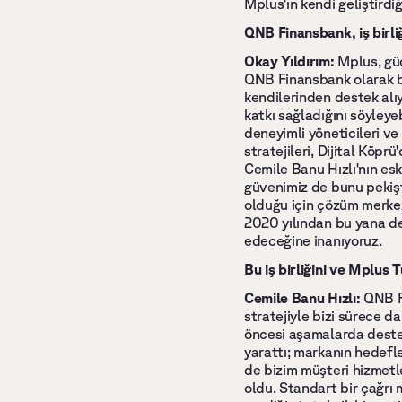
Mplus'ın kendi geliştirdiğ
QNB Finansbank, iş birliğ
Okay Yıldırım: 
Mplus, güç
QNB Finansbank olarak biz
kendilerinden destek alı
katkı sağladığını söyleyeb
deneyimli yöneticileri ve
stratejileri, Dijital Köp
Cemile Banu Hızlı'nın es
güvenimiz de bunu pekişt
olduğu için çözüm merkez
2020 yılından bu yana de
edeceğine inanıyoruz. 
Bu iş birliğini ve Mplus T
Cemile Banu Hızlı:
 QNB F
stratejiyle bizi sürece d
öncesi aşamalarda destek 
yarattı; markanın hedefle
de bizim müşteri hizmetl
oldu. Standart bir çağrı