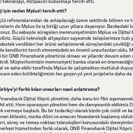
i teknolojiyi, AllSpace'i kullanmayı tercih etti. 
i için neden Mplus'ı tercih etti? 
lü referanslarından da anlaşılacağı üzere sektörde bilinen ve te
lerin de Mplus ile iş birliği uzun yıllara dayanıyor. Bankadaki b
yoruz. Bu sebeple süregelen memnuniyetimizin Mplus ve Dijital Kö
iliriz. Güçlü teknolojik altyapıları sayesinde taleplerimize hızlı y
 destek verdikleri her ürünü sahiplenerek süreçlerdeki çevikliği v
rü'de kendilerini tercih etmemizdeki en önemli unsurlardan oldu. M
ki bir QNB Finansbank yöneticisi olması ve yıllardır devam eden
irdi. Müşterilerimizin memnuniyeti banka olarak en önemsediğim
i ve saha ekibi tarafinda Mplus ile çalışmaktan mutluluk duyuyor
vam eden birlikteliğimizin her geçen yıl yeni projelerle daha d
ürkiye'yi farklı kılan unsurları nasıl anlatırsınız?
inansbank Dijital Köprü yönetimi, daha konu bir fikir aşamasınday
ahil etti. Hem operasyon yönetimi hem de danışmanlık ekibimiz Dij
vermeye başladı. Bu bir tedarikçi olarak bizde çok ciddi ve kalp
nen kitlesini, marka dilini ve amacını hissederek başlamış olduk.
eri, süreç ve temas noktası teknolojileri konusundaki deneyimle
 merkezi hizmetinden farklı olarak, QNB Finansbank Dijital Köpr