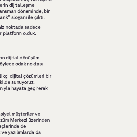
in dijitalleşme 
 lansman döneminde, bir 
k" sloganı ile çıktı.
miz noktada sadece 
r platform olduk.
n dijital dönüşüm 
Böylece odak noktası 
çi dijital çözümleri bir 
ilde sunuyoruz.    
nıyla hayata geçirerek 
iyel müşteriler ve 
Çözüm Merkezi üzerinden 
eçlerinde de 
 ve yazılımlarda da 