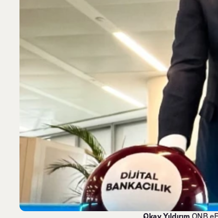
Okay Yıldırım
 QNB eF