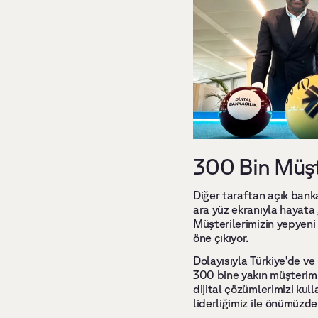
300 Bin Müşte
Diğer taraftan açık banka
ara yüz ekranıyla hayata
Müşterilerimizin yepyeni 
öne çıkıyor. 
Dolayısıyla Türkiye'de ve
300 bine yakın müşterimiz
dijital çözümlerimizi kull
liderliğimiz ile önümüzd