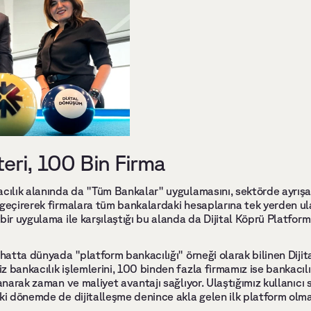
ri, 100 Bin Firma 
cılık alanında da "Tüm Bankalar" uygulamasını, sektörde ayrışan 
 geçirerek firmalara tüm bankalardaki hesaplarına tek yerden ul
bir uygulama ile karşılaştığı bu alanda da Dijital Köprü Platfo
 hatta dünyada "platform bankacılığı" örneği olarak bilinen Dijita
 bankacılık işlemlerini, 100 binden fazla firmamız ise bankacılık
anarak zaman ve maliyet avantajı sağlıyor. Ulaştığımız kullanıcı s
eki dönemde de dijitalleşme denince akla gelen ilk platform ol