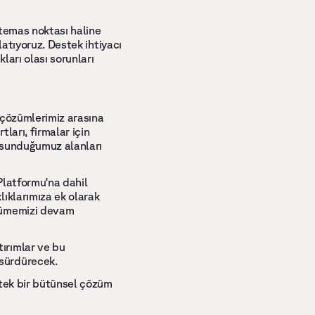
temas noktası haline 
latıyoruz. Destek ihtiyacı 
arı olası sorunları 
çözümlerimiz arasına 
arı, firmalar için 
 sunduğumuz alanları 
latformu'na dahil 
ıklarımıza ek olarak 
yümemizi devam 
rımlar ve bu 
sürdürecek. 
tek bir bütünsel çözüm 