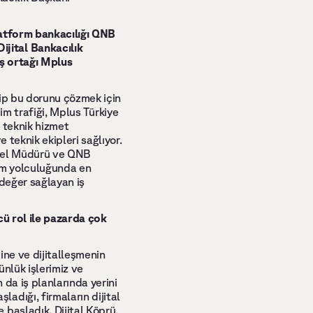
latform bankacılığı QNB 
ital Bankacılık 
ş ortağı Mplus 
ip bu dorunu çözmek için 
im trafiği, Mplus Türkiye 
 teknik hizmet 
teknik ekipleri sağlıyor. 
nel Müdürü ve QNB 
üm yolculuğunda en 
değer sağlayan iş 
ü rol ile pazarda çok 
ine ve dijitalleşmenin 
nlük işlerimiz ve 
da iş planlarında yerini 
dığı, firmaların dijital 
başladık. Dijital Köprü, 