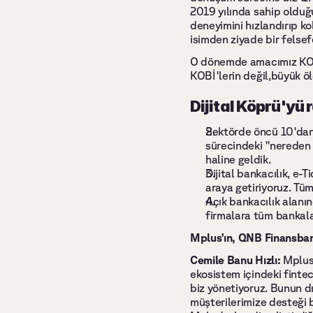
2019 yılında sahip olduğ
deneyimini hızlandırıp ko
isimden ziyade bir felsef
O dönemde amacımız KOBİ
KOBİ'lerin değil,büyük öl
Dijital Köprü'yü 
Sektörde öncü 10'dan 
sürecindeki "nereden b
haline geldik.    
Dijital bankacılık, e-
araya getiriyoruz. Tüm
Açık bankacılık alanı
firmalara tüm bankala
Mplus'ın, QNB Finansbank
Cemile Banu Hızlı: 
Mplus 
ekosistem içindeki fintec
biz yönetiyoruz. Bunun dı
müşterilerimize desteği b