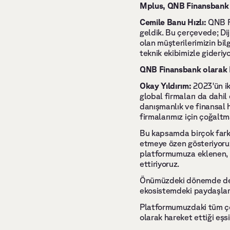
Mplus, QNB Finansbank D
Cemile Banu Hızlı: 
QNB Fi
geldik. Bu çerçevede; Diji
olan müşterilerimizin bilg
teknik ekibimizle gideriyo
QNB Finansbank olarak Dij
Okay Yıldırım: 
2023'ün ik
global firmaları da dahil
danışmanlık ve finansal 
firmalarımız için çoğalt
Bu kapsamda birçok farkl
etmeye özen gösteriyoruz.
platformumuza eklenen, b
ettiriyoruz. 
Önümüzdeki dönemde de QN
ekosistemdeki paydaşlar
Platformumuzdaki tüm çöz
olarak hareket ettiği eşs