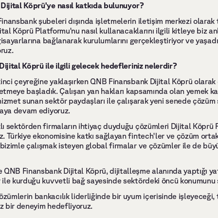
ijital Köprü'ye nasıl katkıda bulunuyor? 
nansbank şubeleri dışında işletmelerin iletişim merkezi olarak 
tal Köprü Platformu'nu nasıl kullanacaklarını ilgili kitleye biz an
isayarlarına bağlanarak kurulumlarını gerçekleştiriyor ve yaşadıkl
ruz. 
ital Köprü ile ilgili gelecek hedefleriniz nelerdir? 
inci çeyreğine yaklaşırken QNB Finansbank Dijital Köprü olarak 
 etmeye başladık. Çalışan yan hakları kapsamında olan yemek kartl
hizmet sunan sektör paydaşları ile çalışarak yeni senede çözüm
maya devam ediyoruz. 
ı sektörden firmaların ihtiyaç duyduğu çözümleri Dijital Köprü P
 Türkiye ekonomisine katkı sağlayan fintech'ler ve çözüm ortakl
izimle çalışmak isteyen global firmalar ve çözümler ile de bü
B Finansbank Dijital Köprü, dijitalleşme alanında yaptığı yatı
 ile kurduğu kuvvetli bağ sayesinde sektördeki öncü konumunu 
ümlerin bankacılık liderliğinde bir uyum içerisinde işleyeceği, 
iz bir deneyim hedefliyoruz. 