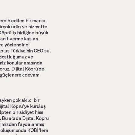
rcih edilen bir marka. 
irçok ürün ve hizmette 
prü iş birliğine büyük 
anıt verme kasları, 
e yönlendirici 
plus Türkiye'nin CEO'su, 
 dostluğumuz ve 
iz konular arasında 
uz. Dijital Köprü'de 
a güçlenerek devam 
ken çok akılcı bir 
ital Köprü'ye kuruluş 
ten bir aidiyet hissi 
 Bu arada Dijital Köprü 
rimizden faydalanmış 
ü oluşumunda KOBİ'lere 