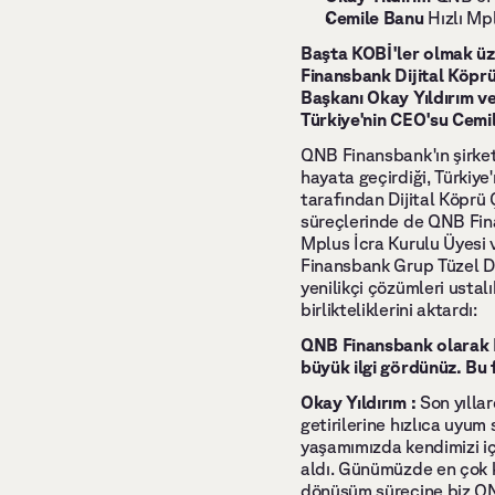
Cemile Banu 
Hızlı Mp
Başta KOBİ'ler olmak üze
Finansbank Dijital Köpr
Başkanı Okay Yıldırım ve
Türkiye'nin CEO'su Cemile
QNB Finansbank'ın şirket
hayata geçirdiği, Türkiye'
tarafından Dijital Köprü 
süreçlerinde de QNB Finan
Mplus İcra Kurulu Üyesi
Finansbank Grup Tüzel Dij
yenilikçi çözümleri ustal
birlikteliklerini aktardı:
QNB Finansbank olarak Dij
büyük ilgi gördünüz. Bu f
Okay Yıldırım : 
Son yıllar
getirilerine hızlıca uyum 
yaşamımızda kendimizi içi
aldı. Günümüzde en çok k
dönüşüm sürecine biz QNB 