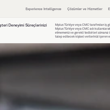
Experience Intelligence
Çözümler ve Hizmetler
E
teri Deneyimi Süreçlerinizi 
Mplus Türkiye veya CMC tarafından iş gö
Mplus Türkiye veya CMC adı kullanılarak t
etmemeniz ve gerekli tedbirleri almanız 
talep edilecek kişisel verilerinizi içeren 