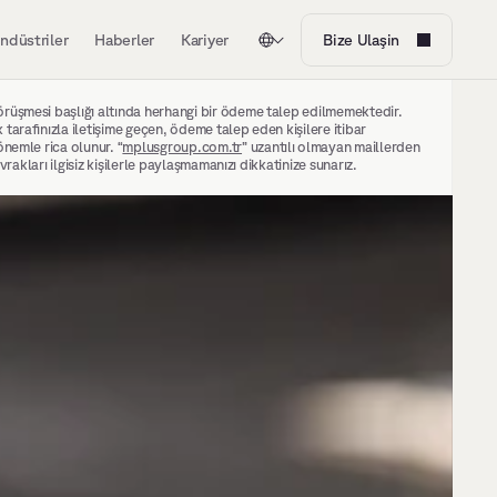
ndüstriler
Haberler
Kariyer
Bize Ulaşin
rüşmesi başlığı altında herhangi bir ödeme talep edilmemektedir. 
arafınızla iletişime geçen, ödeme talep eden kişilere itibar 
önemle rica olunur. “
mplusgroup.com.tr
” uzantılı olmayan maillerden 
evrakları ilgisiz kişilerle paylaşmamanızı dikkatinize sunarız.