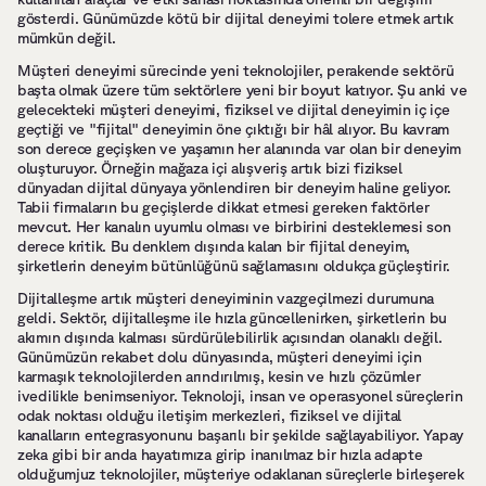
gösterdi. Günümüzde kötü bir dijital deneyimi tolere etmek artık 
mümkün değil.
Müşteri deneyimi sürecinde yeni teknolojiler, perakende sektörü 
başta olmak üzere tüm sektörlere yeni bir boyut katıyor. Şu anki ve 
gelecekteki müşteri deneyimi, fiziksel ve dijital deneyimin iç içe 
geçtiği ve "fijital" deneyimin öne çıktığı bir hâl alıyor. Bu kavram 
son derece geçişken ve yaşamın her alanında var olan bir deneyim 
oluşturuyor. Örneğin mağaza içi alışveriş artık bizi fiziksel 
dünyadan dijital dünyaya yönlendiren bir deneyim haline geliyor. 
Tabii firmaların bu geçişlerde dikkat etmesi gereken faktörler 
mevcut. Her kanalın uyumlu olması ve birbirini desteklemesi son 
derece kritik. Bu denklem dışında kalan bir fijital deneyim, 
şirketlerin deneyim bütünlüğünü sağlamasını oldukça güçleştirir.
Dijitalleşme artık müşteri deneyiminin vazgeçilmezi durumuna 
geldi. Sektör, dijitalleşme ile hızla güncellenirken, şirketlerin bu 
akımın dışında kalması sürdürülebilirlik açısından olanaklı değil. 
Günümüzün rekabet dolu dünyasında, müşteri deneyimi için 
karmaşık teknolojilerden arındırılmış, kesin ve hızlı çözümler 
ivedilikle benimseniyor. Teknoloji, insan ve operasyonel süreçlerin 
odak noktası olduğu iletişim merkezleri, fiziksel ve dijital 
kanalların entegrasyonunu başarılı bir şekilde sağlayabiliyor. Yapay 
zeka gibi bir anda hayatımıza girip inanılmaz bir hızla adapte 
olduğumjuz teknolojiler, müşteriye odaklanan süreçlerle birleşerek 