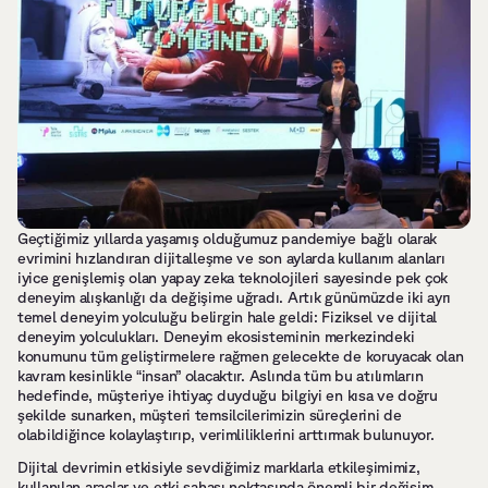
Geçtiğimiz yıllarda yaşamış olduğumuz pandemiye bağlı olarak 
evrimini hızlandıran dijitalleşme ve son aylarda kullanım alanları 
iyice genişlemiş olan yapay zeka teknolojileri sayesinde pek çok 
deneyim alışkanlığı da değişime uğradı. Artık günümüzde iki ayrı 
temel deneyim yolculuğu belirgin hale geldi: Fiziksel ve dijital 
deneyim yolculukları. Deneyim ekosisteminin merkezindeki 
konumunu tüm geliştirmelere rağmen gelecekte de koruyacak olan 
kavram kesinlikle “insan” olacaktır. Aslında tüm bu atılımların 
hedefinde, müşteriye ihtiyaç duyduğu bilgiyi en kısa ve doğru 
şekilde sunarken, müşteri temsilcilerimizin süreçlerini de 
olabildiğince kolaylaştırıp, verimliliklerini arttırmak bulunuyor.
Dijital devrimin etkisiyle sevdiğimiz marklarla etkileşimimiz, 
kullanılan araçlar ve etki sahası noktasında önemli bir değişim 