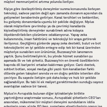
müşteri memnuniyetini artırma yolunda ilerliyor.
Kişiye göre özelleştirilmiş deneyimler sunma konusunda ilerleyen 
teknoloji, sadece yazılım değil aynı zamanda donanım açısından da 
gelişmeleri beraberinde getiriyor. Kanal tercihleri ve beklentiler, 
bu gelişmiş donanımlarla uyumlu bir şekilde değişiyor. Mplus 
olarak müşterilere çevrimdışı ya da çevrimiçi kanallarda 
kişiselleştirilmiş deneyimler sunabilmek adına kolayca 
ölçeklendirilebilen çözümlere odaklanıyoruz. Yapay zeka 
kullanımında, insan faktörünü ve teknolojiyi bir araya getirerek 
ilerliyoruz. Geçtiğimiz günlerde yapay zeka destekli, bulut ve bot 
teknolojilerini en iyi şekilde entegre edip tek bir kanal üzerinden 
müşteriye sunabilen son ürünümüz, Buzzeasy’nin lansmanını 
yaptık. Şunu belirtmeliyim ki, bu yönde hizmet sunabilen şu 
aşamada ilk ve tek şirketiz. Buzzeasy’nin en önemli özelliklerinin 
başında dil bariyerini ortadan kaldırması geliyor. Canlı destek, 
sohbet botları, sosyal medya gibi yazılı tüm kanallardan farklı 
dillerde gelen talepleri anında ve en doğru şekilde istenilen dile 
çeviriyor. Bu sayede iletişim çok daha kolay ve hızlı bir şekilde 
sağlanabiliyor. Bu tabi ki ek maliyet gerektirmeden sunduğu sayısız 
avantajdan sadece bir tanesi.
Mplus’ın Avrupa’da bulunan diğer iştirakleriyle birlikte 
yaptırdığımız araştırmalar sonucu, Avrupa’daki şirketlerin CEO'ları 
arasından, mükemmel bir müşteri deneyimi sunduklarını iddia 
edenlerin oranı yüzde 80 iken, pazarlama yöneticilerinin oranın ise 